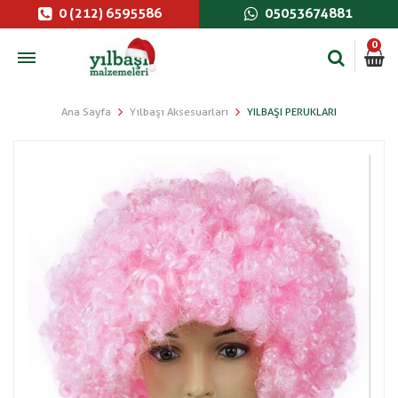
0 (212) 6595586
05053674881
0
Ana Sayfa
Yılbaşı Aksesuarları
YILBAŞI PERUKLARI