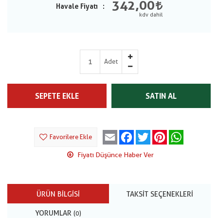
342,00
Havale Fiyatı
Adet
SEPETE EKLE
SATIN AL
Email
Facebook
Twitter
Pinterest
WhatsApp
Favorilere Ekle
Fiyatı Düşünce Haber Ver
ÜRÜN BILGISI
TAKSIT SEÇENEKLERI
YORUMLAR
(0)