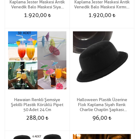
Kaplama Jester Maskesi Antik
Kaplama Jester Maskesi Antik
Venedik Balo Maskesi Siyah
Venedik Balo Maskesi Kırmızı
Renk
Renk
1.920,00
1.920,00
Hawaian Renkli Şemsiye
Halloween Plastik Üzerine
Şekilli Plastik Körüklü Pipet
Flok Kaplama Siyah Renk
50 Adet 24 Cm
Charlie Chaplin Şapkası
Yetişkin-Çocuk Uyumlu 1 Adet
288,00
96,00
Gösteri