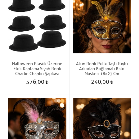
Halloween Plastik Üzerine
Altın Renk Pullu Taşlı Tüylü
Flok Kaplama Siyah Renk
Arkadan Bağlamalı Balo
Charlie Chaplin Şapkası
Maskesi 18x23 Cm
Yetişkin-Çocuk Uyumlu 6 Adet
576,00
240,00
Gösteri