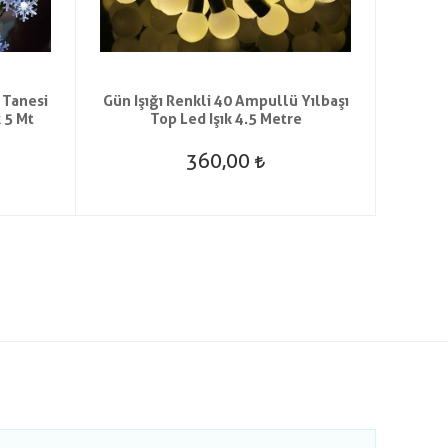
 Tanesi
Gün Işığı Renkli 40 Ampullü Yılbaşı
Şeff
 5 Mt
Top Led Işık 4.5 Metre
360,00