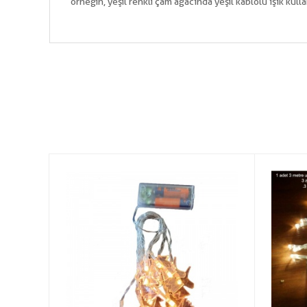
örneğin, yeşil renkli çam ağacında yeşil kablolu ışık kull