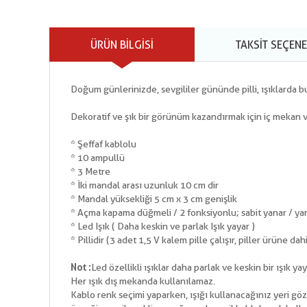
ÜRÜN BILGISI
TAKSIT SEÇENE
Doğum günlerinizde, sevgililer gününde pilli, ışıklarda bu
Dekoratif ve şık bir görünüm kazandırmak için iç mekan ve 
* Şeffaf kablolu
* 10 ampullü
* 3 Metre
* İki mandal arası uzunluk 10 cm dir
* Mandal yüksekliği 5 cm x 3 cm genişlik
* Açma kapama düğmeli / 2 fonksiyonlu; sabit yanar / ya
* Led Işık ( Daha keskin ve parlak Işık yayar )
* Pillidir (3 adet 1,5 V kalem pille çalışır, piller ürüne dahi
Not :
Led özellikli ışıklar daha parlak ve keskin bir ışık y
Her ışık dış mekanda kullanılamaz.
Kablo renk seçimi yaparken, ışığı kullanacağınız yeri gö