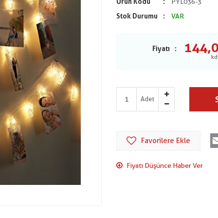
Ürün Kodu
PYL036-3
Stok Durumu
VAR
144,
Fiyatı
Adet
Favorilere Ekle
Fiyatı Düşünce Haber Ver