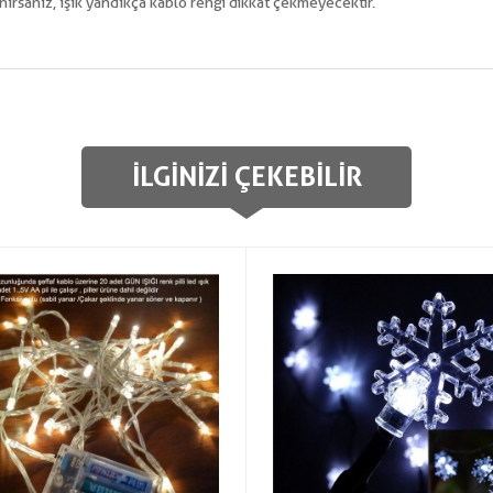
anırsanız, ışık yandıkça kablo rengi dikkat çekmeyecektir.
İLGINIZI ÇEKEBILIR