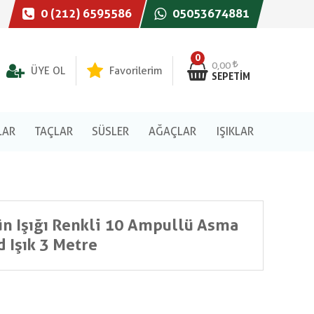
0 (212) 6595586
05053674881
0
0,00
ÜYE OL
Favorilerim
SEPETIM
LAR
TAÇLAR
SÜSLER
AĞAÇLAR
IŞIKLAR
ün Işığı Renkli 10 Ampullü Asma
d Işık 3 Metre