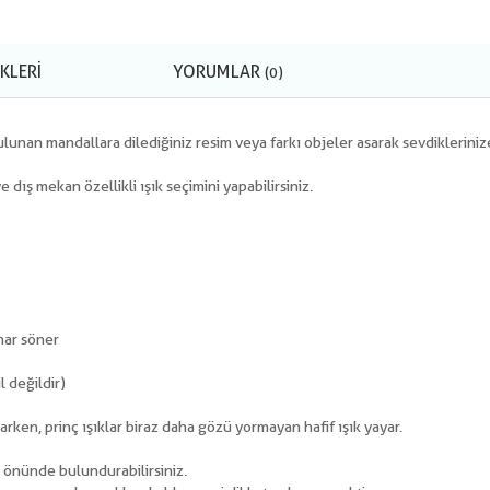
KLERI
YORUMLAR
(0)
lunan mandallara dilediğiniz resim veya farkı objeler asarak sevdiklerinize 
dış mekan özellikli ışık seçimini yapabilirsiniz.
nar söner
l değildir)
ayarken, prinç ışıklar biraz daha gözü yormayan hafif ışık yayar.
z önünde bulundurabilirsiniz.