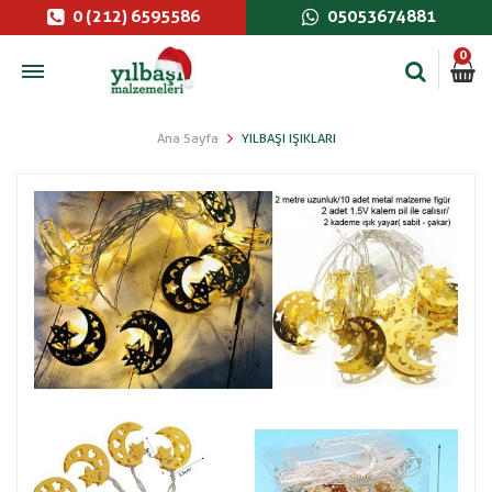
0 (212) 6595586
05053674881
0
Ana Sayfa
YILBAŞI IŞIKLARI