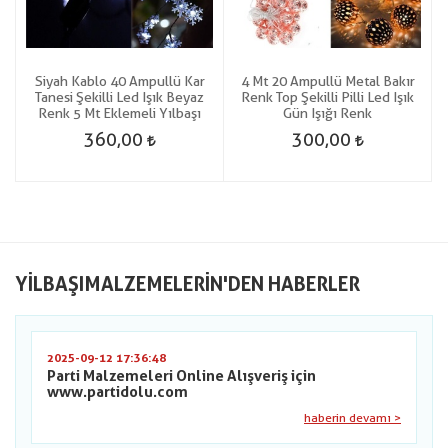
Siyah Kablo 40 Ampullü Kar
4 Mt 20 Ampullü Metal Bakır
Tanesi Şekilli Led Işık Beyaz
Renk Top Şekilli Pilli Led Işık
Renk 5 Mt Eklemeli Yılbaşı
Gün Işığı Renk
360,00
300,00
YILBAŞIMALZEMELERIN'DEN HABERLER
2025-09-12 17:36:48
Parti Malzemeleri Online Alışveriş için
www.partidolu.com
haberin devamı >