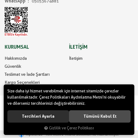
WhatsApp
05053674881
KURUMSAL
İLETİŞİM
Hakkımızda
İletişim
Güvenlik
Teslimat ve İade Şartları
Kargo Seçenekleri
Size daha iyi hizmet verebilmek için internet sitemizde çerezler
kullanılmaktadır. Çerez Politikaları Aydınlatma Metni’ni okuyabilir
www.yilbasimalzemeleri.com - www.partidolu.com bir Pandoli Parti
ve dilerseniz tercihlerinizi değiştirebilirsiniz.
Kuruluşudur. © 2022 Pandoli Parti Malzemeleri Organizasyon Tüm
hakları saklıdır.
Tercihleri Ayarla
Tümünü Kabul Et
Gizlilik ve Çerez Politikası
®
Hipotenüs
Yeni Nesil E-Ticaret Sistemleri ile Hazırlanmıştır.