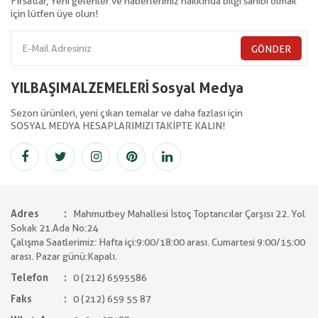
Fırsatlar, Yeni gelenler ve haberlerimiz hakkında bilgi sahibi olmak
için lütfen üye olun!
GÖNDER
YILBAŞIMALZEMELERİ Sosyal Medya
Sezon ürünleri, yeni çıkan temalar ve daha fazlası için
SOSYAL MEDYA HESAPLARIMIZI TAKİPTE KALIN!
Adres
Mahmutbey Mahallesi İstoç Toptancılar Çarşısı 22. Yol
Sokak 21.Ada No:24
Çalışma Saatlerimiz: Hafta içi:9:00/18:00 arası. Cumartesi 9:00/15:00
arası. Pazar günü:Kapalı.
Telefon
0 (212) 6595586
Faks
0 (212) 659 55 87