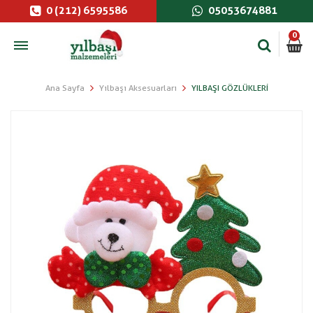
0 (212) 6595586
05053674881
0
Ana Sayfa
Yılbaşı Aksesuarları
YILBAŞI GÖZLÜKLERI