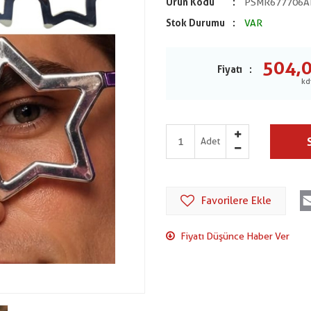
Ürün Kodu
PSMR677706A
Stok Durumu
VAR
504,
Fiyatı
Adet
Favorilere Ekle
Fiyatı Düşünce Haber Ver