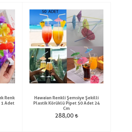
ık Renk
Hawaian Renkli Şemsiye Şekilli
6 Ren
 1 Adet
Plastik Körüklü Pipet 50 Adet 24
Cm
288,00