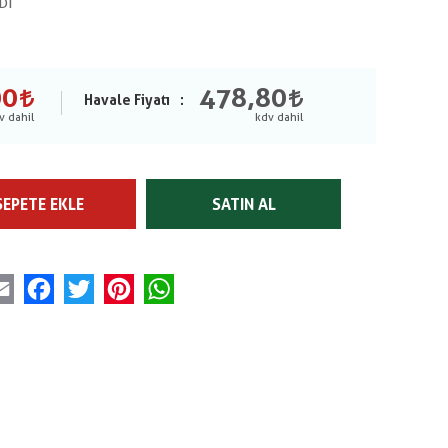
DT
00
478,80
Havale Fiyatı
SEPETE EKLE
SATIN AL
Email
Facebook
Twitter
Pinterest
WhatsApp