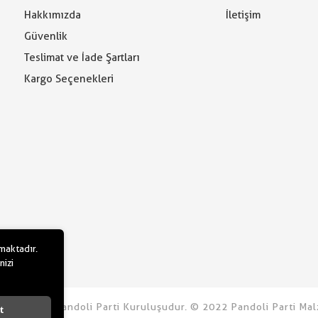
Hakkımızda
İletişim
Güvenlik
Teslimat ve İade Şartları
Kargo Seçenekleri
lmaktadır.
nizi
u.com bir Pandoli Parti Kuruluşudur. © 2022 Pandoli Parti Malz
t