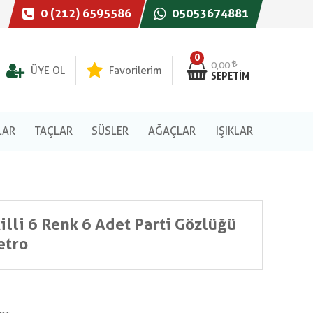
0 (212) 6595586
05053674881
0
0,00
ÜYE OL
Favorilerim
SEPETIM
LAR
TAÇLAR
SÜSLER
AĞAÇLAR
IŞIKLAR
illi 6 Renk 6 Adet Parti Gözlüğü
etro