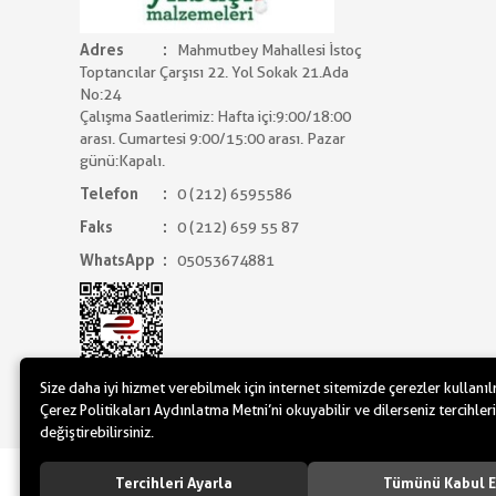
Adres
Mahmutbey Mahallesi İstoç
Toptancılar Çarşısı 22. Yol Sokak 21.Ada
No:24
Çalışma Saatlerimiz: Hafta içi:9:00/18:00
arası. Cumartesi 9:00/15:00 arası. Pazar
günü:Kapalı.
Telefon
0 (212) 6595586
Faks
0 (212) 659 55 87
WhatsApp
05053674881
Size daha iyi hizmet verebilmek için internet sitemizde çerezler kullanı
Çerez Politikaları Aydınlatma Metni’ni okuyabilir ve dilerseniz tercihleri
değiştirebilirsiniz.
www.yilbasimalzemeleri.com - www.partidol
Tercihleri Ayarla
Tümünü Kabul E