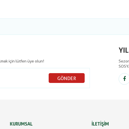
YI
olmak için lütfen üye olun!
Sezon 
SOSY
GÖNDER
KURUMSAL
İLETİŞİM