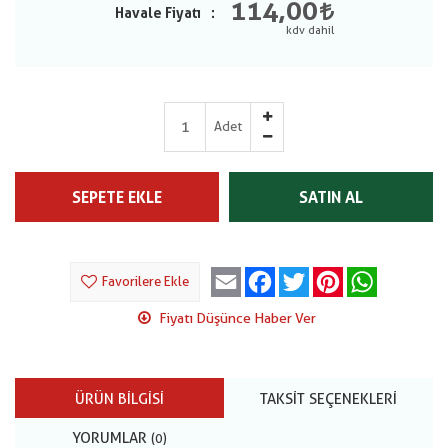
114,00
Havale Fiyatı
Adet
SEPETE EKLE
SATIN AL
Email
Facebook
Twitter
Pinterest
WhatsApp
Favorilere Ekle
Fiyatı Düşünce Haber Ver
ÜRÜN BILGISI
TAKSIT SEÇENEKLERI
YORUMLAR
(0)