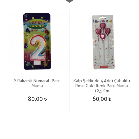
i
2 Rakamlı Numaralı Parti
Kalp Şeklinde 4 Adet Çubuklu
6
Mumu
Rose Gold Renk Parti Mumu
12,5 Cm
80,00
60,00