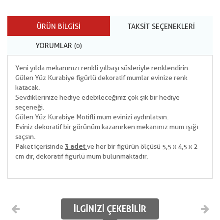
ÜRÜN BILGISI
TAKSIT SEÇENEKLERI
YORUMLAR
(0)
Yeni yılda mekanınızı renkli yılbaşı süsleriyle renklendirin.
Gülen Yüz Kurabiye figürlü dekoratif mumlar evinize renk
katacak.
Sevdiklerinize hediye edebileceğiniz çok şık bir hediye
seçeneği.
Gülen Yüz Kurabiye Motifli mum evinizi aydınlatsın.
Eviniz dekoratif bir görünüm kazanırken mekanınız mum ışığı
saçsın.
Paket içerisinde
3 adet
ve her bir figürün ölçüsü 5,5 x 4,5 x 2
cm dir, dekoratif figürlü mum bulunmaktadır.
İLGINIZI ÇEKEBILIR