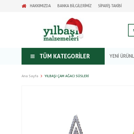
HAKKIMIZDA
BANKA BİLGİLERİMİZ
SİPARİŞ TAKİBİ
TÜM KATEGORILER
YENİ ÜRÜN
Ana Sayfa
YILBAŞI ÇAM AĞACI SÜSLERI