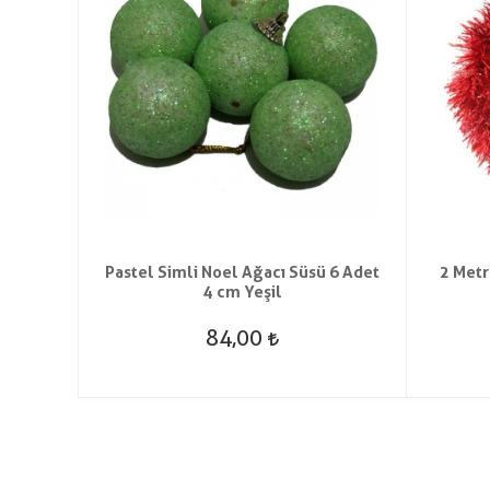
lbaşı
Pastel Simli Noel Ağacı Süsü 6 Adet
2 Metr
det
4 cm Yeşil
84,00