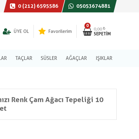
0 (212) 6595586
05053674881
0
0,00
ÜYE OL
Favorilerim
SEPETIM
LAR
TAÇLAR
SÜSLER
AĞAÇLAR
IŞIKLAR
ızı Renk Çam Ağacı Tepeliği 10
et