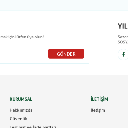
YI
olmak için lütfen üye olun!
Sezon 
SOSY
GÖNDER
KURUMSAL
İLETİŞİM
Hakkımızda
İletişim
Güvenlik
Teslimat ve İade Şartları