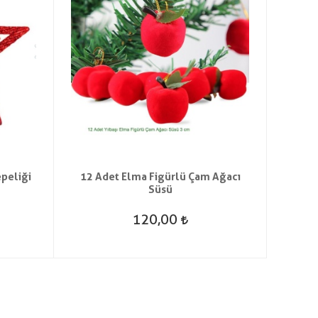
epeliği
12 Adet Elma Figürlü Çam Ağacı
Plast
Süsü
24x
120,00