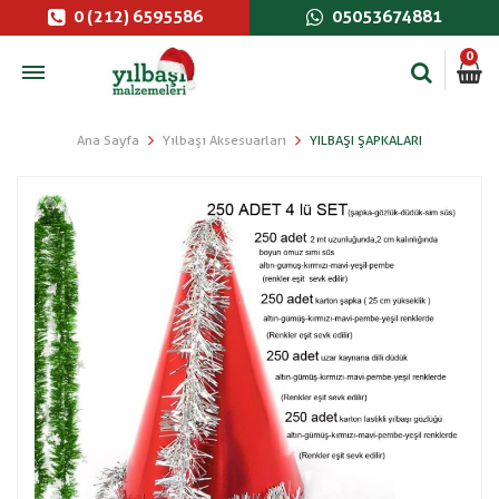
0 (212) 6595586
05053674881
0
Ana Sayfa
Yılbaşı Aksesuarları
YILBAŞI ŞAPKALARI