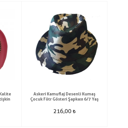
Kalite
Askeri Kamuflaj Desenli Kumaş
Kırm
tişkin
Çocuk Fötr Gösteri Şapkası 6/7 Yaş
Par
216,00