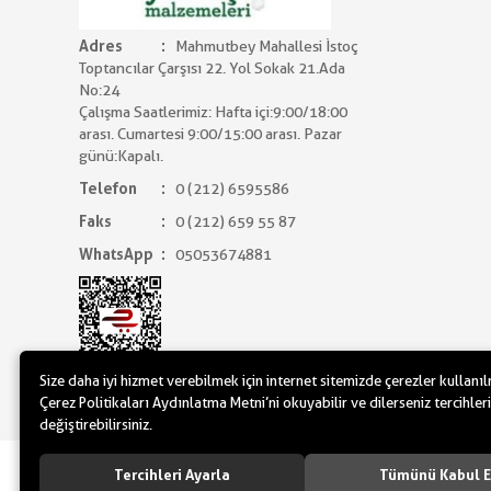
Adres
Mahmutbey Mahallesi İstoç
Toptancılar Çarşısı 22. Yol Sokak 21.Ada
No:24
Çalışma Saatlerimiz: Hafta içi:9:00/18:00
arası. Cumartesi 9:00/15:00 arası. Pazar
günü:Kapalı.
Telefon
0 (212) 6595586
Faks
0 (212) 659 55 87
WhatsApp
05053674881
Size daha iyi hizmet verebilmek için internet sitemizde çerezler kullanı
Çerez Politikaları Aydınlatma Metni’ni okuyabilir ve dilerseniz tercihleri
değiştirebilirsiniz.
www.yilbasimalzemeleri.com - www.partidol
Tercihleri Ayarla
Tümünü Kabul E