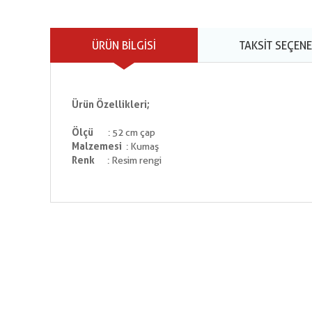
ÜRÜN BILGISI
TAKSIT SEÇENE
Ürün Özellikleri;
Ölçü
: 52 cm çap
Malzemesi
: Kumaş
Renk
: Resim rengi