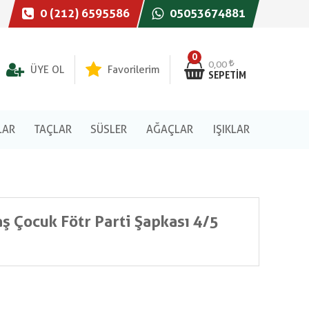
0 (212) 6595586
05053674881
0
0,00
ÜYE OL
Favorilerim
SEPETIM
LAR
TAÇLAR
SÜSLER
AĞAÇLAR
IŞIKLAR
 Çocuk Fötr Parti Şapkası 4/5