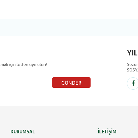
YI
olmak için lütfen üye olun!
Sezon 
SOSY
GÖNDER
KURUMSAL
İLETİŞİM