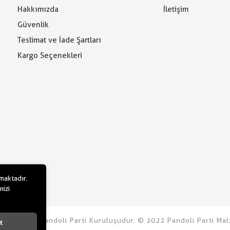
Hakkımızda
İletişim
Güvenlik
Teslimat ve İade Şartları
Kargo Seçenekleri
lmaktadır.
nizi
u.com bir Pandoli Parti Kuruluşudur. © 2022 Pandoli Parti Malz
t