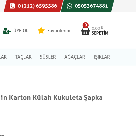
0 (212) 6595586
05053674881
0
0,00
ÜYE OL
Favorilerim
SEPETIM
LAR
TAÇLAR
SÜSLER
AĞAÇLAR
IŞIKLAR
İçin Karton Külah Kukuleta Şapka