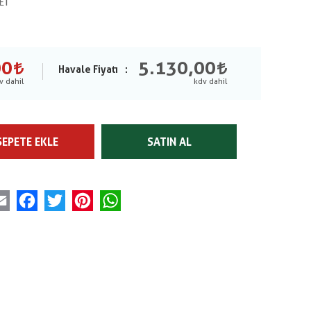
ET
00
5.130,00
Havale Fiyatı
SEPETE EKLE
SATIN AL
Email
Facebook
Twitter
Pinterest
WhatsApp