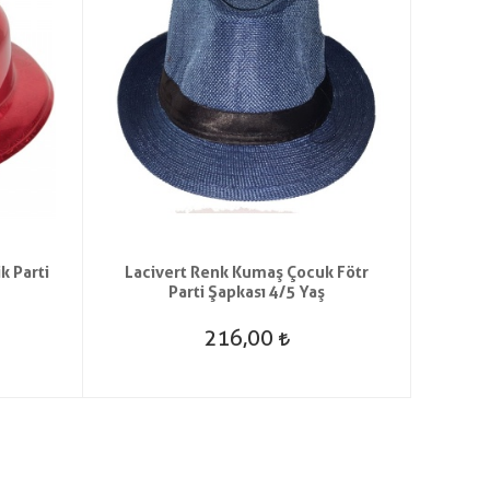
k Parti
Lacivert Renk Kumaş Çocuk Fötr
Açık 
Parti Şapkası 4/5 Yaş
216,00