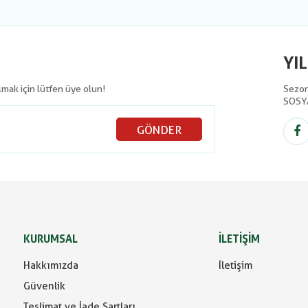
YI
olmak için lütfen üye olun!
Sezon 
SOSY
GÖNDER
KURUMSAL
İLETİŞİM
Hakkımızda
İletişim
Güvenlik
Teslimat ve İade Şartları