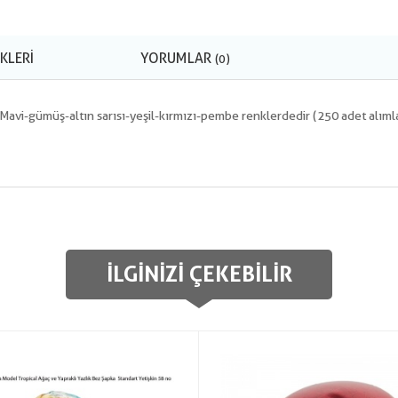
KLERI
YORUMLAR
(0)
:Mavi-gümüş-altın sarısı-yeşil-kırmızı-pembe renklerdedir (250 adet alımlar
İLGINIZI ÇEKEBILIR