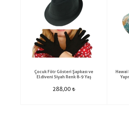
teri
Çocuk Fötr Gösteri Şapkası ve
Hawai 
şkin 58
Eldiveni Siyah Renk 8-9 Yaş
Yapr
288,00