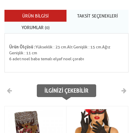
ÜRÜN BILGISI
TAKSIT SEÇENEKLERI
YORUMLAR
(0)
Ürün Ölçüsü :
Yükseklik : 23 cm.Alt Genişlik : 15 cm.Ağız
Genişlik : 11 cm
6 adet noel baba temalı elyaf noel çorabı
İLGINIZI ÇEKEBILIR