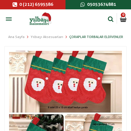
0 (212) 6595586
05053674881
0
Ana Sayfa
Yılbaşı Aksesuarları
ÇORAPLAR TORBALAR ELDIVENLER