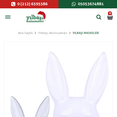
0 (212) 6595586
05053674881
0
Ana Sayfa
Yılbaşı Aksesuarları
YILBAŞI MASKELERI