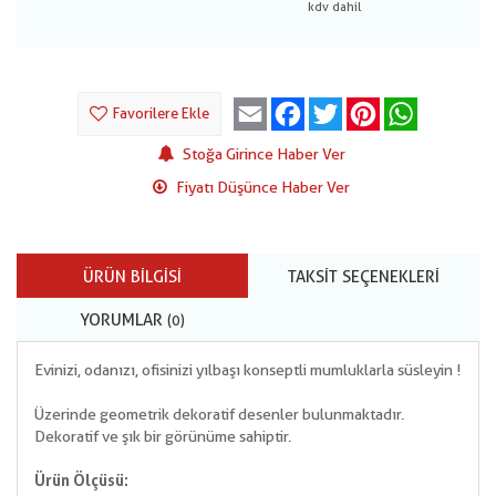
Email
Facebook
Twitter
Pinterest
WhatsApp
Favorilere Ekle
Stoğa Girince Haber Ver
Fiyatı Düşünce Haber Ver
ÜRÜN BILGISI
TAKSIT SEÇENEKLERI
YORUMLAR
(0)
Evinizi, odanızı, ofisinizi yılbaşı konseptli mumluklarla süsleyin !
Üzerinde geometrik dekoratif desenler bulunmaktadır.
Dekoratif ve şık bir görünüme sahiptir.
Ürün Ölçüsü: