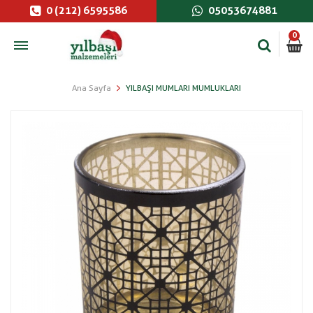
0 (212) 6595586
05053674881
0
Ana Sayfa
YILBAŞI MUMLARI MUMLUKLARI