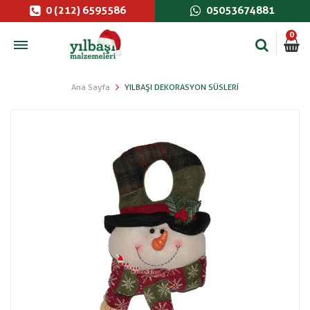
0 (212) 6595586
05053674881
0
Ana Sayfa
YILBAŞI DEKORASYON SÜSLERI