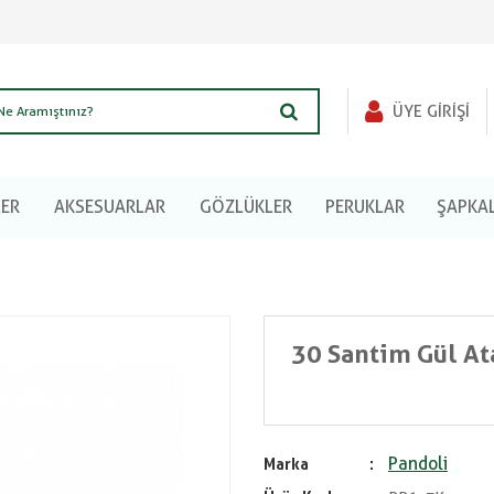
ÜYE GIRIŞI
LER
AKSESUARLAR
GÖZLÜKLER
PERUKLAR
ŞAPKA
30 Santim Gül At
Pandoli
Marka