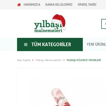
HAKKIMIZDA
BANKA BİLGİLERİMİZ
SİPARİŞ TAKİBİ
TÜM KATEGORILER
YENİ ÜRÜN
Ana Sayfa
Yılbaşı Aksesuarları
YILBAŞI EĞLENCE ÜRÜNLERI