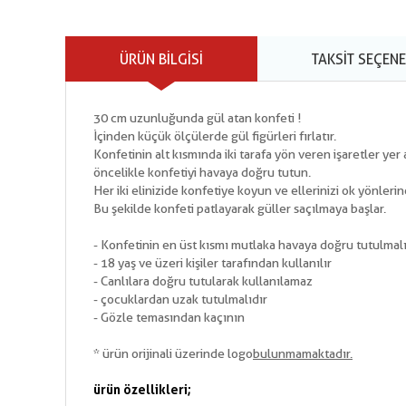
ÜRÜN BILGISI
TAKSIT SEÇENE
30 cm uzunluğunda gül atan konfeti !
İçinden küçük ölçülerde gül figürleri fırlatır.
Konfetinin alt kısmında iki tarafa yön veren işaretler yer 
öncelikle konfetiyi havaya doğru tutun.
Her iki elinizide konfetiye koyun ve ellerinizi ok yönlerin
Bu şekilde konfeti patlayarak güller saçılmaya başlar.
- Konfetinin en üst kısmı mutlaka havaya doğru tutulmalı
- 18 yaş ve üzeri kişiler tarafından kullanılır
- Canlılara doğru tutularak kullanılamaz
- çocuklardan uzak tutulmalıdır
- Gözle temasından kaçının
* ürün orijinali üzerinde logo
bulunmamaktadır.
ürün özellikleri;