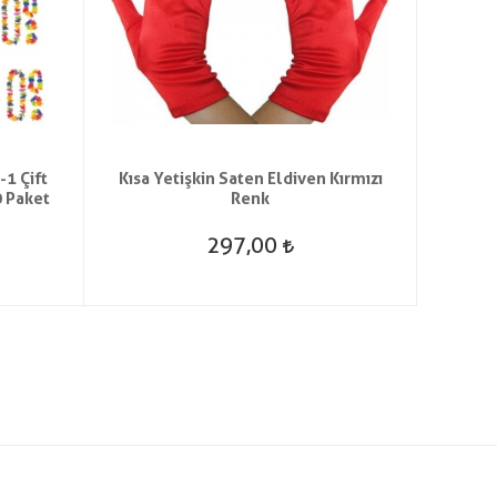
-1 Çift
Kısa Yetişkin Saten Eldiven Kırmızı
2 Metr
0 Paket
Renk
297,00