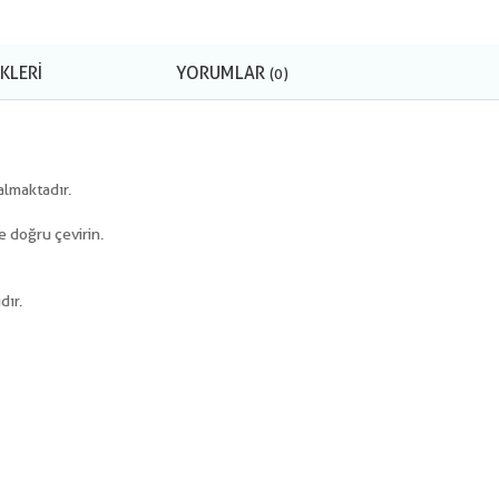
KLERI
YORUMLAR
(0)
almaktadır.
e doğru çevirin.
dır.