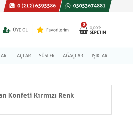
0 (212) 6595586
05053674881
0
0,00
ÜYE OL
Favorilerim
SEPETIM
LAR
TAÇLAR
SÜSLER
AĞAÇLAR
IŞIKLAR
an Konfeti Kırmızı Renk