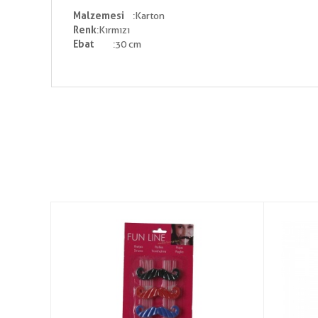
Malzemesi
:Karton
Renk
:Kırmızı
Ebat
:30 cm