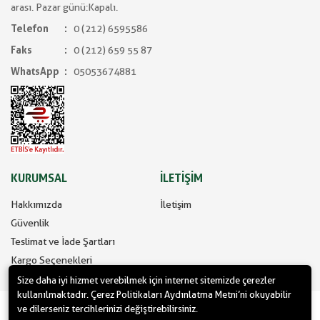
arası. Pazar günü:Kapalı.
Telefon
0 (212) 6595586
Faks
0 (212) 659 55 87
WhatsApp
05053674881
KURUMSAL
İLETİŞİM
Hakkımızda
İletişim
Güvenlik
Teslimat ve İade Şartları
Kargo Seçenekleri
Size daha iyi hizmet verebilmek için internet sitemizde çerezler
kullanılmaktadır. Çerez Politikaları Aydınlatma Metni’ni okuyabilir
www.yilbasimalzemeleri.com - www.partidolu.com bir Pandoli Parti
ve dilerseniz tercihlerinizi değiştirebilirsiniz.
Kuruluşudur. © 2022 Pandoli Parti Malzemeleri Organizasyon Tüm