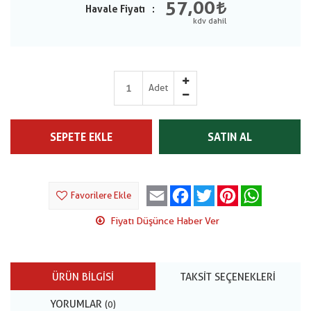
57,00
Havale Fiyatı
Adet
SEPETE EKLE
SATIN AL
Email
Facebook
Twitter
Pinterest
WhatsApp
Favorilere Ekle
Fiyatı Düşünce Haber Ver
ÜRÜN BILGISI
TAKSIT SEÇENEKLERI
YORUMLAR
(0)