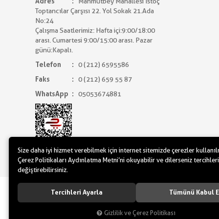
Adres
Mahmutbey Mahallesi İstoç
Toptancılar Çarşısı 22. Yol Sokak 21.Ada
No:24
Çalışma Saatlerimiz: Hafta içi:9:00/18:00
arası. Cumartesi 9:00/15:00 arası. Pazar
günü:Kapalı.
Telefon
0 (212) 6595586
Faks
0 (212) 659 55 87
WhatsApp
05053674881
Size daha iyi hizmet verebilmek için internet sitemizde çerezler kullanı
Çerez Politikaları Aydınlatma Metni’ni okuyabilir ve dilerseniz tercihleri
değiştirebilirsiniz.
www.yilbasimalzemeleri.com - www.partidol
Tercihleri Ayarla
Tümünü Kabul E
Gizlilik ve Çerez Politikası