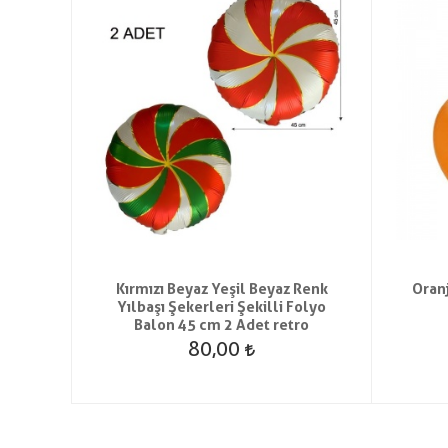
ik Düz
Kırmızı Beyaz Yeşil Beyaz Renk
Oran
on
Yılbaşı Şekerleri Şekilli Folyo
Balon 45 cm 2 Adet retro
80,00