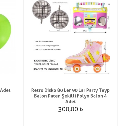
 Adet
Retro Disko 80 Ler 90 Lar Party Teyp
90 c
Balon Paten Şekilli Folyo Balon 4
Adet
300,00