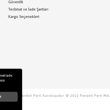
Güvenlik
Teslimat ve İade Şartları
Kargo Seçenekleri
lmaktadır.
nizi
u.com bir Pandoli Parti Kuruluşudur. © 2022 Pandoli Parti Malz
t