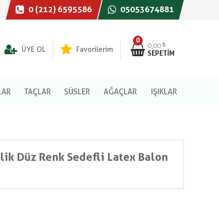
0 (212) 6595586
05053674881
0
0,00
ÜYE OL
Favorilerim
SEPETIM
LAR
TAÇLAR
SÜSLER
AĞAÇLAR
IŞIKLAR
ik Düz Renk Sedefli Latex Balon