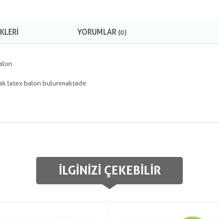
KLERI
YORUMLAR
(0)
Balon
ak latex balon bulunmaktadır.
İLGINIZI ÇEKEBILIR