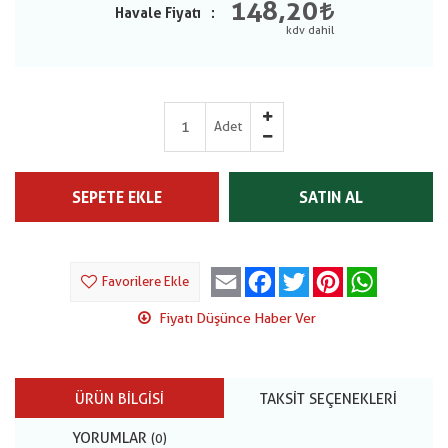
148,20
Havale Fiyatı
Adet
SEPETE EKLE
SATIN AL
Email
Facebook
Twitter
Pinterest
WhatsApp
Favorilere Ekle
Fiyatı Düşünce Haber Ver
ÜRÜN BILGISI
TAKSIT SEÇENEKLERI
YORUMLAR
(0)