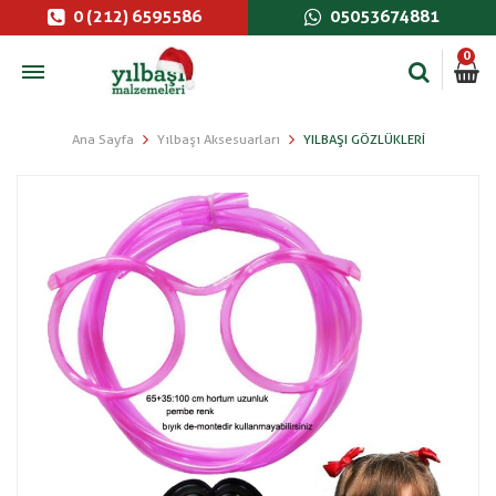
0 (212) 6595586
05053674881
0
Ana Sayfa
Yılbaşı Aksesuarları
YILBAŞI GÖZLÜKLERI