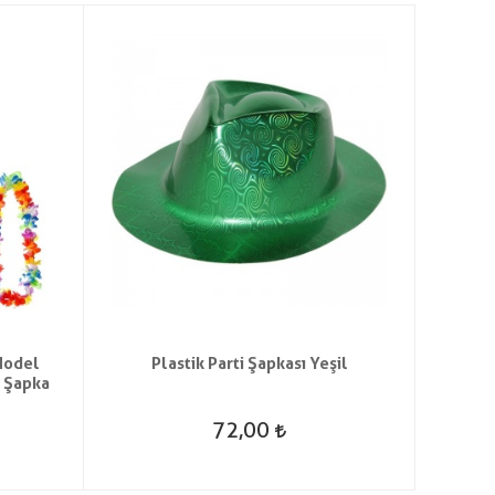
Model
Plastik Parti Şapkası Yeşil
4 Lü
z Şapka
Mey
72,00