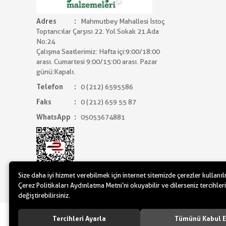
Adres
Mahmutbey Mahallesi İstoç
Toptancılar Çarşısı 22. Yol Sokak 21.Ada
No:24
Çalışma Saatlerimiz: Hafta içi:9:00/18:00
arası. Cumartesi 9:00/15:00 arası. Pazar
günü:Kapalı.
Telefon
0 (212) 6595586
Faks
0 (212) 659 55 87
WhatsApp
05053674881
Size daha iyi hizmet verebilmek için internet sitemizde çerezler kullanı
Çerez Politikaları Aydınlatma Metni’ni okuyabilir ve dilerseniz tercihleri
değiştirebilirsiniz.
www.yilbasimalzemeleri.com - www.partidol
Tercihleri Ayarla
Tümünü Kabul E