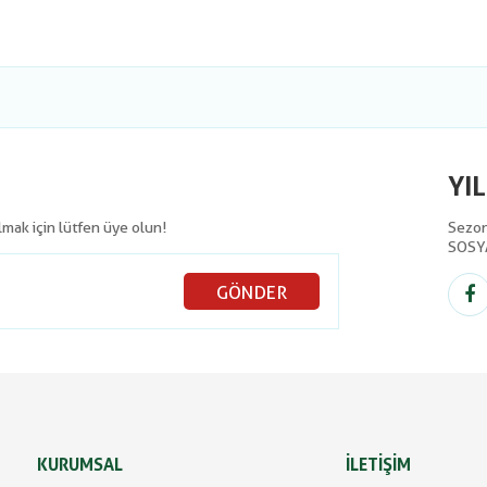
YI
olmak için lütfen üye olun!
Sezon 
SOSY
GÖNDER
KURUMSAL
İLETİŞİM