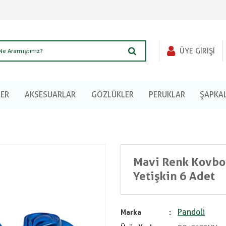
ÜYE GIRIŞI
LER
AKSESUARLAR
GÖZLÜKLER
PERUKLAR
ŞAPKA
Mavi Renk Kovboy
Yetişkin 6 Adet
Pandoli
Marka