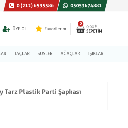
0 (212) 6595586
05053674881
0
0,00
ÜYE OL
Favorilerim
SEPETIM
LAR
TAÇLAR
SÜSLER
AĞAÇLAR
IŞIKLAR
 Tarz Plastik Parti Şapkası