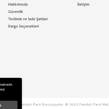
Hakkımızda
İletişim
Güvenlik
Teslimat ve İade Şartları
Kargo Seçenekleri
lmaktadır.
nizi
u.com bir Pandoli Parti Kuruluşudur. © 2022 Pandoli Parti Malz
t