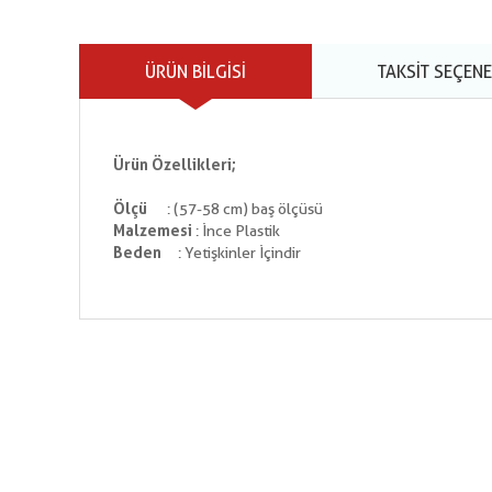
ÜRÜN BILGISI
TAKSIT SEÇENE
Ürün Özellikleri;
Ölçü
: (57-58 cm) baş ölçüsü
Malzemesi
: İnce Plastik
Beden
: Yetişkinler İçindir