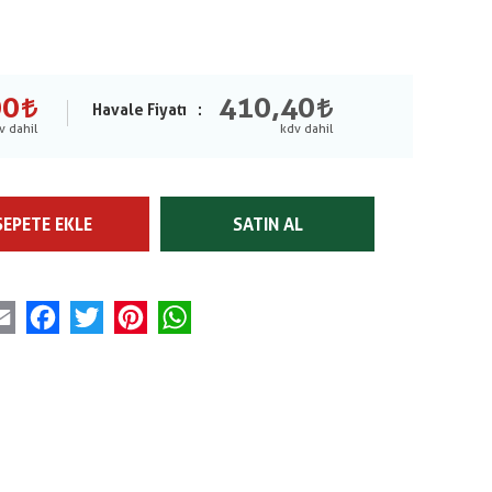
00
410,40
Havale Fiyatı
SEPETE EKLE
SATIN AL
Email
Facebook
Twitter
Pinterest
WhatsApp