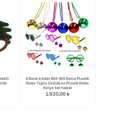
killi
6 Renk 6 Adet 80S 90S Retro Plastik
Re
zlük
Disko Toplu Gözlük ve Plastik Disko
Kolye Set hawai
1.920,00