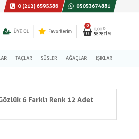
0 (212) 6595586
05053674881
0
0,00
ÜYE OL
Favorilerim
SEPETIM
LAR
TAÇLAR
SÜSLER
AĞAÇLAR
IŞIKLAR
 Gözlük 6 Farklı Renk 12 Adet