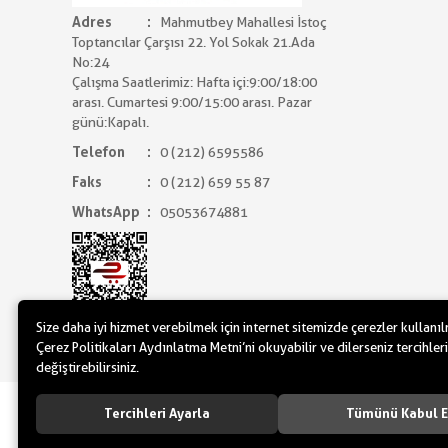
Adres
Mahmutbey Mahallesi İstoç
Toptancılar Çarşısı 22. Yol Sokak 21.Ada
No:24
Çalışma Saatlerimiz: Hafta içi:9:00/18:00
arası. Cumartesi 9:00/15:00 arası. Pazar
günü:Kapalı.
Telefon
0 (212) 6595586
Faks
0 (212) 659 55 87
WhatsApp
05053674881
Size daha iyi hizmet verebilmek için internet sitemizde çerezler kullanı
Çerez Politikaları Aydınlatma Metni’ni okuyabilir ve dilerseniz tercihleri
değiştirebilirsiniz.
www.yilbasimalzemeleri.com - www.partidol
Tercihleri Ayarla
Tümünü Kabul E