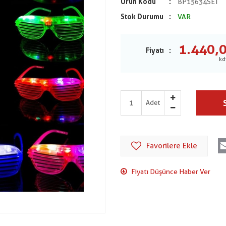
Ürün Kodu
BP15634SET
Stok Durumu
VAR
1.440,
Fiyatı
Adet
Favorilere Ekle
Fiyatı Düşünce Haber Ver