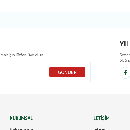
YI
olmak için lütfen üye olun!
Sezon 
SOSY
GÖNDER
KURUMSAL
İLETİŞİM
Hakkımızda
İletişim