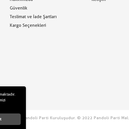
Güvenlik
Teslimat ve İade Şartları
Kargo Seçenekleri
lmaktadır.
nizi
u.com bir Pandoli Parti Kuruluşudur. © 2022 Pandoli Parti Malz
t