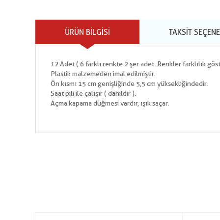
ÜRÜN BILGISI
TAKSIT SEÇENE
12 Adet ( 6 farklı renkte 2 şer adet. Renkler farklılık gös
Plastik malzemeden imal edilmiştir.
Ön kısmı 15 cm genişliğinde 5,5 cm yüksekliğindedir.
Saat pili ile çalışır ( dahildir ).
Açma kapama düğmesi vardır, ışık saçar.