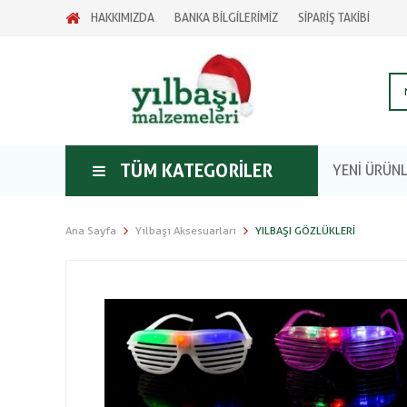
HAKKIMIZDA
BANKA BİLGİLERİMİZ
SİPARİŞ TAKİBİ
TÜM KATEGORILER
YENİ ÜRÜN
Ana Sayfa
Yılbaşı Aksesuarları
YILBAŞI GÖZLÜKLERI