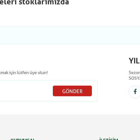
eleri stoklarımızda
YI
olmak için lütfen üye olun!
Sezon 
SOSY
GÖNDER