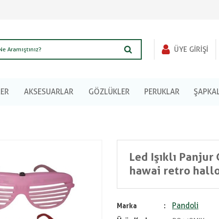
ÜYE GIRIŞI
LER
AKSESUARLAR
GÖZLÜKLER
PERUKLAR
ŞAPKA
Led Işıklı Panju
hawai retro hall
Pandoli
Marka