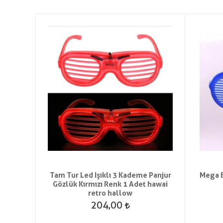
njur
Tam Tur Led Işıklı 3 Kademe Panjur
Mega B
etro
Gözlük Kırmızı Renk 1 Adet hawai
retro hallow
204,00