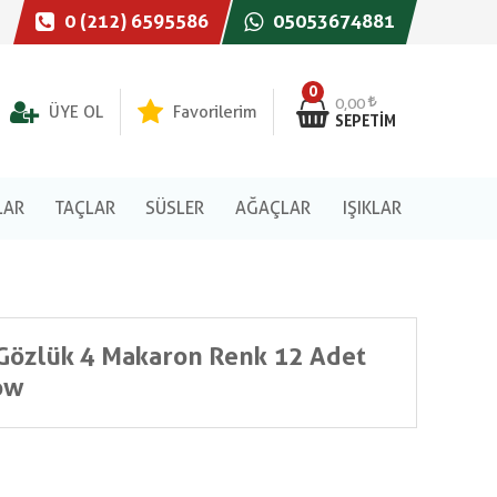
0 (212) 6595586
05053674881
0
0,00
ÜYE OL
Favorilerim
SEPETIM
LAR
TAÇLAR
SÜSLER
AĞAÇLAR
IŞIKLAR
r Gözlük 4 Makaron Renk 12 Adet
ow