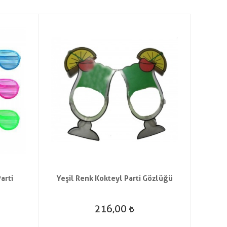
arti
Yeşil Renk Kokteyl Parti Gözlüğü
Hawai
Ç
216,00