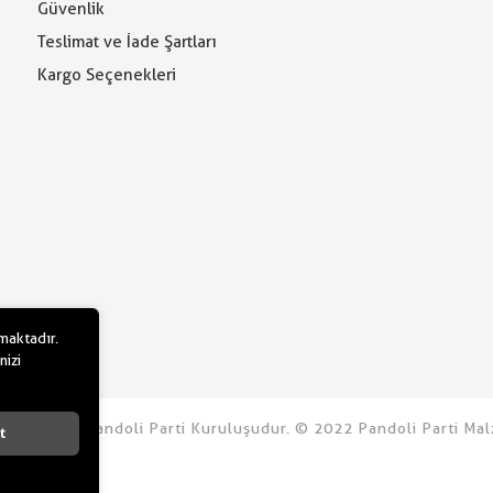
Güvenlik
Teslimat ve İade Şartları
Kargo Seçenekleri
lmaktadır.
nizi
u.com bir Pandoli Parti Kuruluşudur. © 2022 Pandoli Parti Malz
t