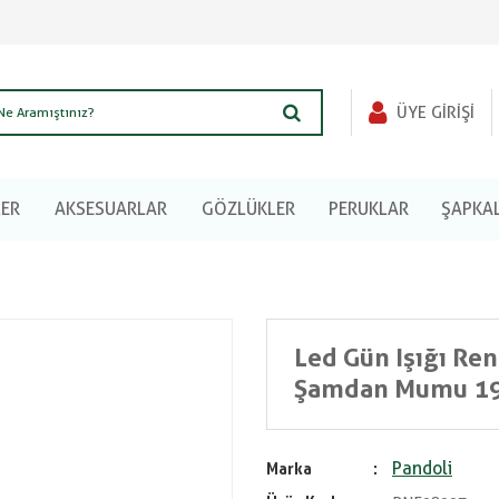
ÜYE GIRIŞI
LER
AKSESUARLAR
GÖZLÜKLER
PERUKLAR
ŞAPKA
Led Gün Işığı Ren
Şamdan Mumu 19
Pandoli
Marka