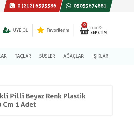
0 (212) 6595586
05053674881
0
0,00
ÜYE OL
Favorilerim
SEPETIM
LAR
TAÇLAR
SÜSLER
AĞAÇLAR
IŞIKLAR
kli Pilli Beyaz Renk Plastik
 Cm 1 Adet