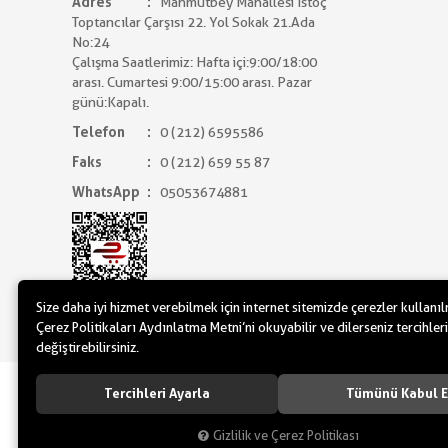
Adres
Mahmutbey Mahallesi İstoç
Toptancılar Çarşısı 22. Yol Sokak 21.Ada
No:24
Çalışma Saatlerimiz: Hafta içi:9:00/18:00
arası. Cumartesi 9:00/15:00 arası. Pazar
günü:Kapalı.
Telefon
0 (212) 6595586
Faks
0 (212) 659 55 87
WhatsApp
05053674881
Size daha iyi hizmet verebilmek için internet sitemizde çerezler kullanı
Çerez Politikaları Aydınlatma Metni’ni okuyabilir ve dilerseniz tercihleri
değiştirebilirsiniz.
www.yilbasimalzemeleri.com - www.partidol
Tercihleri Ayarla
Tümünü Kabul E
Gizlilik ve Çerez Politikası