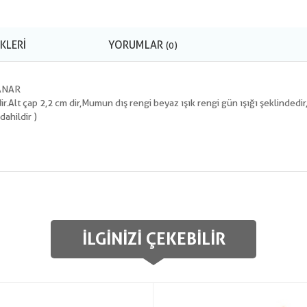
KLERI
YORUMLAR
(0)
YANAR
r.Alt çap 2,2 cm dir,Mumun dış rengi beyaz ışık rengi gün ışığı şeklinde
 dahildir )
İLGINIZI ÇEKEBILIR