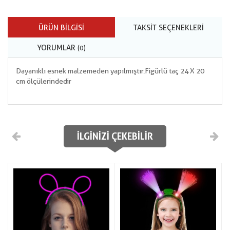
ÜRÜN BILGISI
TAKSIT SEÇENEKLERI
YORUMLAR
(0)
Dayanıklı esnek malzemeden yapılmıştır.Figürlü taç 24 X 20
cm ölçülerindedir
İLGINIZI ÇEKEBILIR