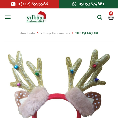
0 (212) 6595586
05053674881
0
Ana Sayfa
Yılbaşı Aksesuarları
YILBAŞI TAÇLARI