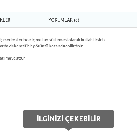
KLERI
YORUMLAR
(0)
riş merkezlerinde iç mekan süslemesi olarak kullabilirsiniz.
arda dekoratif bir görüntü kazandırabilirsiniz.
ratı mevcuttur
İLGINIZI ÇEKEBILIR