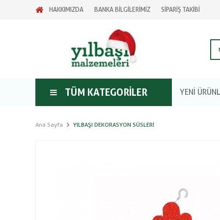
HAKKIMIZDA
BANKA BİLGİLERİMİZ
SİPARİŞ TAKİBİ
TÜM KATEGORILER
YENİ ÜRÜN
Ana Sayfa
YILBAŞI DEKORASYON SÜSLERI