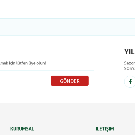
YI
olmak için lütfen üye olun!
Sezon 
SOSY
GÖNDER
KURUMSAL
İLETİŞİM