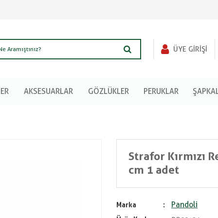
ÜYE GIRIŞI
LER
AKSESUARLAR
GÖZLÜKLER
PERUKLAR
ŞAPKA
Strafor Kırmızı R
cm 1 adet
Pandoli
Marka