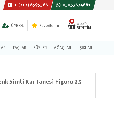
0 (212) 6595586
05053674881
0
0,00
ÜYE OL
Favorilerim
SEPETIM
LAR
TAÇLAR
SÜSLER
AĞAÇLAR
IŞIKLAR
enk Simli Kar Tanesi Figürü 25