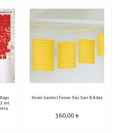
 Kapı
Sıralı Gemici Fener Süs Sarı 8 Adet
Yılb
 2 mt
Ayna
etro
360,00