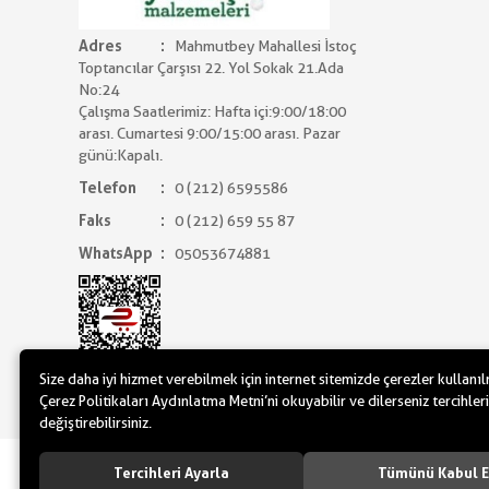
Adres
Mahmutbey Mahallesi İstoç
Toptancılar Çarşısı 22. Yol Sokak 21.Ada
No:24
Çalışma Saatlerimiz: Hafta içi:9:00/18:00
arası. Cumartesi 9:00/15:00 arası. Pazar
günü:Kapalı.
Telefon
0 (212) 6595586
Faks
0 (212) 659 55 87
WhatsApp
05053674881
Size daha iyi hizmet verebilmek için internet sitemizde çerezler kullanı
Çerez Politikaları Aydınlatma Metni’ni okuyabilir ve dilerseniz tercihleri
değiştirebilirsiniz.
www.yilbasimalzemeleri.com - www.partidol
Tercihleri Ayarla
Tümünü Kabul E