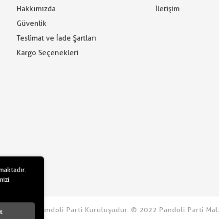
Hakkımızda
İletişim
Güvenlik
Teslimat ve İade Şartları
Kargo Seçenekleri
lmaktadır.
nizi
u.com bir Pandoli Parti Kuruluşudur. © 2022 Pandoli Parti Malz
t