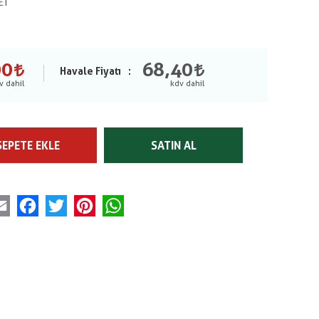
ET
00
68,40
Havale Fiyatı
SEPETE EKLE
SATIN AL
Email
Facebook
Twitter
Pinterest
WhatsApp