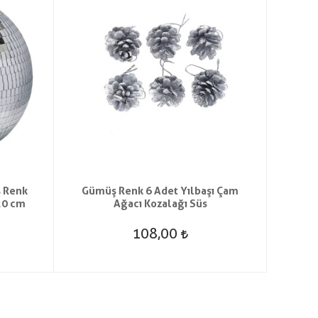
ş Renk
Gümüş Renk 6 Adet Yılbaşı Çam
Kırmı
20 cm
Ağacı Kozalağı Süs
108,00