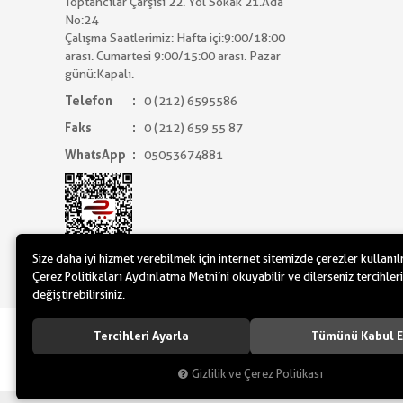
Toptancılar Çarşısı 22. Yol Sokak 21.Ada
No:24
Çalışma Saatlerimiz: Hafta içi:9:00/18:00
arası. Cumartesi 9:00/15:00 arası. Pazar
günü:Kapalı.
Telefon
0 (212) 6595586
Faks
0 (212) 659 55 87
WhatsApp
05053674881
Size daha iyi hizmet verebilmek için internet sitemizde çerezler kullanı
Çerez Politikaları Aydınlatma Metni’ni okuyabilir ve dilerseniz tercihleri
değiştirebilirsiniz.
www.yilbasimalzemeleri.com - www.partidol
Tercihleri Ayarla
Tümünü Kabul E
Gizlilik ve Çerez Politikası