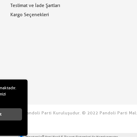
Teslimat ve İade Şartları
Kargo Seçenekleri
lmaktadır.
nizi
u.com bir Pandoli Parti Kuruluşudur. © 2022 Pandoli Parti Malz
t
®