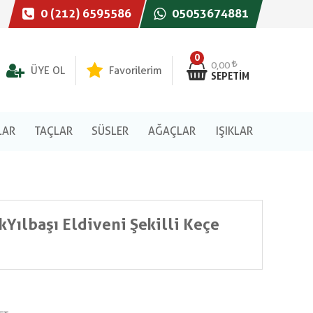
0 (212) 6595586
05053674881
0
0,00
ÜYE OL
Favorilerim
SEPETIM
LAR
TAÇLAR
SÜSLER
AĞAÇLAR
IŞIKLAR
kYılbaşı Eldiveni Şekilli Keçe