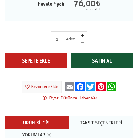
76,00
Havale Fiyatı
Adet
SEPETE EKLE
SATIN AL
Email
Facebook
Twitter
Pinterest
WhatsApp
Favorilere Ekle
Fiyatı Düşünce Haber Ver
ÜRÜN BILGISI
TAKSIT SEÇENEKLERI
YORUMLAR
(0)