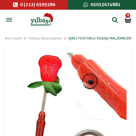
0 (212) 6595586
05053674881
0
Ana Sayfa
Yılbaşı Aksesuarları
IŞIKLI FOSFORLU YILBAŞI MALZEMELERI