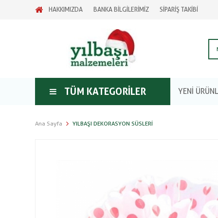
HAKKIMIZDA
BANKA BİLGİLERİMİZ
SİPARİŞ TAKİBİ
TÜM KATEGORILER
YENİ ÜRÜN
Ana Sayfa
YILBAŞI DEKORASYON SÜSLERI