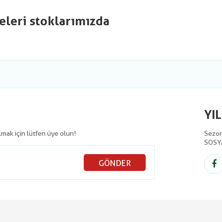
eleri stoklarımızda
YI
olmak için lütfen üye olun!
Sezon 
SOSY
GÖNDER