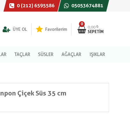
0 (212) 6595586
05053674881
0
0,00
ÜYE OL
Favorilerim
SEPETIM
LAR
TAÇLAR
SÜSLER
AĞAÇLAR
IŞIKLAR
onpon Çiçek Süs 35 cm