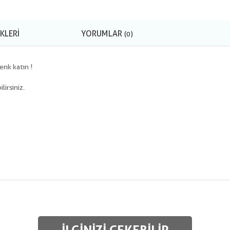
KLERI
YORUMLAR
(0)
enk katın !
lirsiniz.