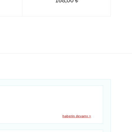
168,00
haberin devamı >