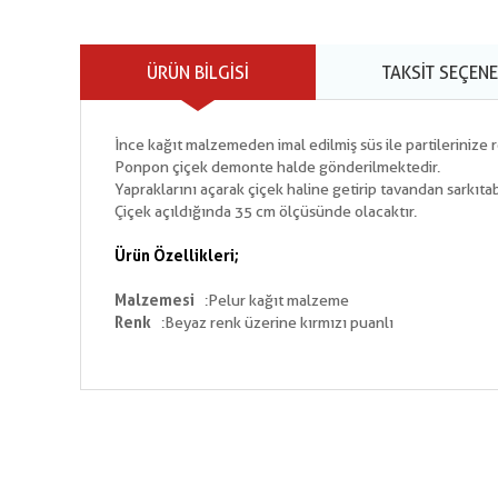
ÜRÜN BILGISI
TAKSIT SEÇENE
İnce kağıt malzemeden imal edilmiş süs ile partilerinize r
Ponpon çiçek demonte halde gönderilmektedir.
Yapraklarını açarak çiçek haline getirip tavandan sarkıtabi
Çiçek açıldığında 35 cm ölçüsünde olacaktır.
Ürün Özellikleri;
Malzemesi
:Pelur kağıt malzeme
Renk
:Beyaz renk üzerine kırmızı puanlı