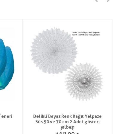
Feneri
Delikli Beyaz Renk Kağıt Yelpaze
Koyu 
Süs 50 ve 70 cm 2 Adet gösteri
yılbaşı