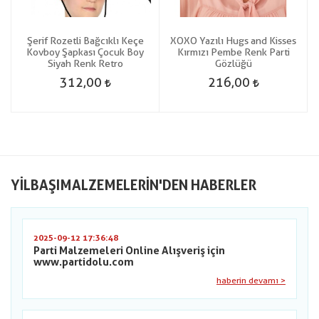
Şerif Rozetli Bağcıklı Keçe
XOXO Yazılı Hugs and Kisses
2
Kovboy Şapkası Çocuk Boy
Kırmızı Pembe Renk Parti
Siyah Renk Retro
Gözlüğü
312,00
216,00
YILBAŞIMALZEMELERIN'DEN HABERLER
2025-09-12 17:36:48
Parti Malzemeleri Online Alışveriş için
www.partidolu.com
haberin devamı >