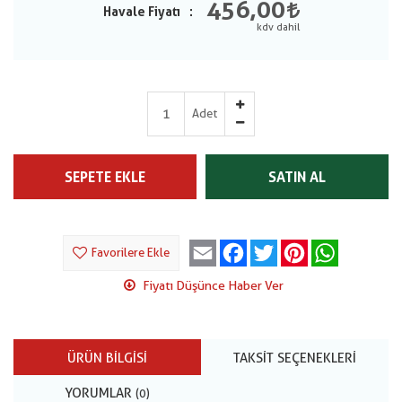
456,00
Havale Fiyatı
Adet
SEPETE EKLE
SATIN AL
Email
Facebook
Twitter
Pinterest
WhatsApp
Favorilere Ekle
Fiyatı Düşünce Haber Ver
ÜRÜN BILGISI
TAKSIT SEÇENEKLERI
YORUMLAR
(0)