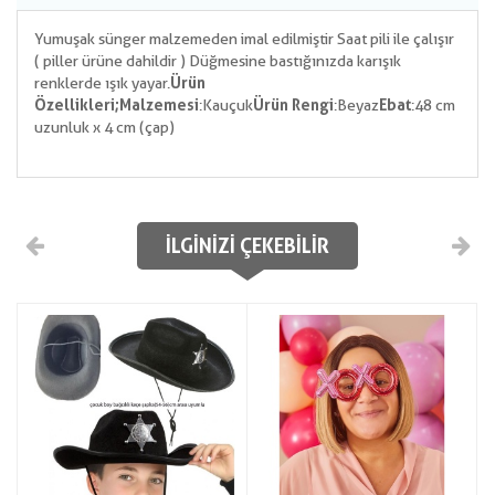
Yumuşak sünger malzemeden imal edilmiştir Saat pili ile çalışır
( piller ürüne dahildir ) Düğmesine bastığınızda karışık
renklerde ışık yayar.
Ürün
Özellikleri;
Malzemesi
:Kauçuk
Ürün Rengi
:Beyaz
Ebat
:48 cm
uzunluk x 4 cm (çap)
İLGINIZI ÇEKEBILIR