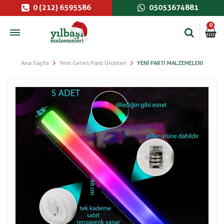
0 (212) 6595586
05053674881
0
Ana Sayfa
Yeni Gelen Parti Ürünleri
YENI PARTI MALZEMELERI