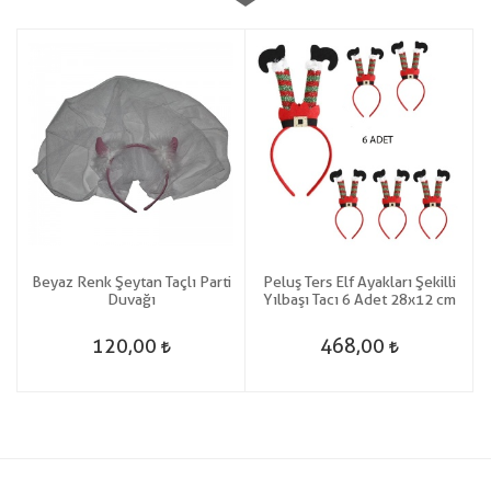
k
Beyaz Renk Şeytan Taçlı Parti
Peluş Ters Elf Ayakları Şekilli
Duvağı
Yılbaşı Tacı 6 Adet 28x12 cm
120,00
468,00