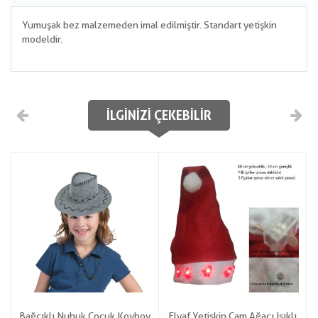
Yumuşak bez malzemeden imal edilmiştir. Standart yetişkin
modeldir.
İLGINIZI ÇEKEBILIR
Bağcıklı Nubuk Çocuk Kovboy
Elyaf Yetişkin Çam Ağacı Işıklı