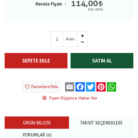
114,00
Havale Fiyatı
Adet
SEPETE EKLE
SATIN AL
Email
Facebook
Twitter
Pinterest
WhatsApp
Favorilere Ekle
Fiyatı Düşünce Haber Ver
ÜRÜN BILGISI
TAKSIT SEÇENEKLERI
YORUMLAR
(0)