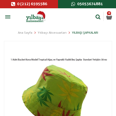
0 (212) 6595586
05053674881
0
Ana Sayfa
Yılbaşı Aksesuarları
YILBAŞI ŞAPKALARI