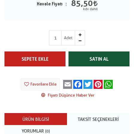
85,50
Havale Fiyatı
Adet
SEPETE EKLE
SATIN AL
Email
Facebook
Twitter
Pinterest
WhatsApp
Favorilere Ekle
Fiyatı Düşünce Haber Ver
ÜRÜN BILGISI
TAKSIT SEÇENEKLERI
YORUMLAR
(0)