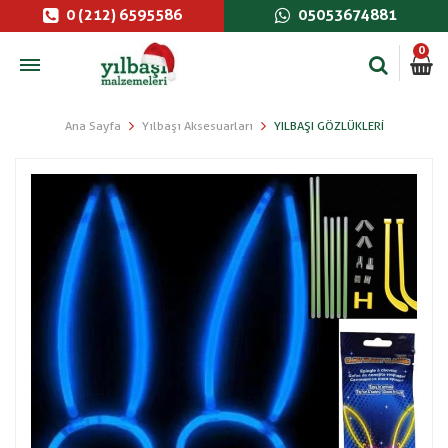
0 (212) 6595586
05053674881
0
Ana Sayfa
Yılbaşı Aksesuarları
YILBAŞI GÖZLÜKLERI