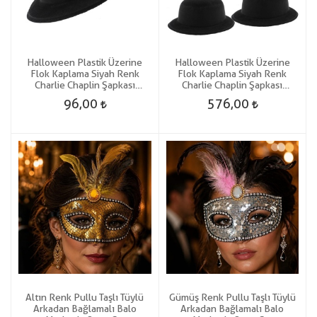
Halloween Plastik Üzerine
Halloween Plastik Üzerine
Flok Kaplama Siyah Renk
Flok Kaplama Siyah Renk
Charlie Chaplin Şapkası
Charlie Chaplin Şapkası
Yetişkin-Çocuk Uyumlu 1 Adet
Yetişkin-Çocuk Uyumlu 6 Adet
96,00
576,00
Gösteri
Gösteri
Altın Renk Pullu Taşlı Tüylü
Gümüş Renk Pullu Taşlı Tüylü
Arkadan Bağlamalı Balo
Arkadan Bağlamalı Balo