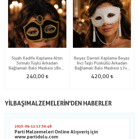
Siyah Kadife Kaplama Altın
Beyaz Dantel Kaplama Beyaz
Sırmalı Tüylü Arkadan
İnci Taşlı Püsküllü Arkadan
Bağlamalı Balo Maskesi 18x23
Bağlamalı Balo Maskesi 17x8
Cm
Cm
240,00
420,00
YILBAŞIMALZEMELERIN'DEN HABERLER
2025-09-12 17:36:48
Parti Malzemeleri Online Alışveriş için
www.partidolu.com