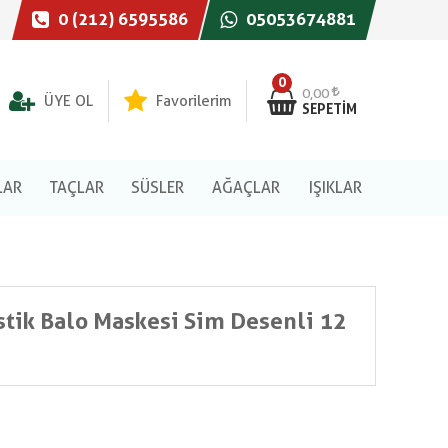
0 (212) 6595586
05053674881
0
0,00
ÜYE OL
Favorilerim
SEPETIM
LAR
TAÇLAR
SÜSLER
AĞAÇLAR
IŞIKLAR
astik Balo Maskesi Sim Desenli 12