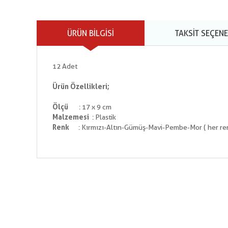
ÜRÜN BILGISI
TAKSIT SEÇENE
12 Adet
Ürün Özellikleri;
Ölçü
: 17 x 9 cm
Malzemesi
: Plastik
Renk
: Kırmızı-Altın-Gümüş-Mavi-Pembe-Mor ( her renk