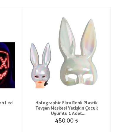
on Led
Holographic Ekru Renk Plastik
Neonl
Tavşan Maskesi Yetişkin Çocuk
Uyumlu 1 Adet
halloweenbrideretro
480,00