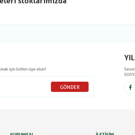
eleri stoklarımızda
YI
olmak için lütfen üye olun!
Sezon 
SOSY
GÖNDER
KURUMSAL
İLETİŞİM