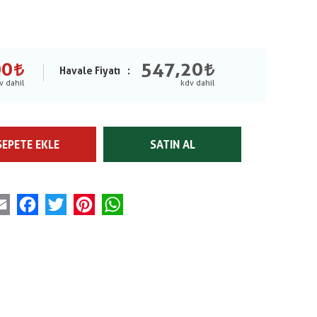
00
547,20
Havale Fiyatı
SEPETE EKLE
SATIN AL
Email
Facebook
Twitter
Pinterest
WhatsApp