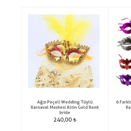
skesi
Ağzı Peçeli Wedding Tüylü
6 Farkl
Karnaval Maskesi Altın Gold Renk
Ka
bride
240,00