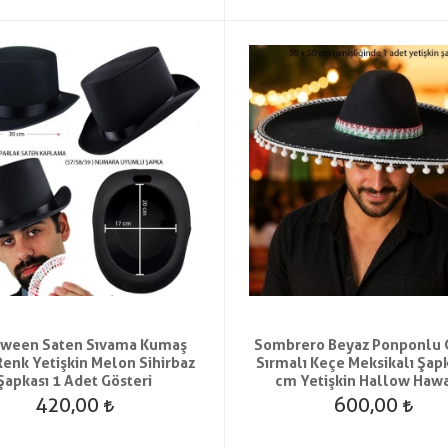
oween Saten Sıvama Kumaş
Sombrero Beyaz Ponponlu
Renk Yetişkin Melon Sihirbaz
Sırmalı Keçe Meksikalı Şap
Şapkası 1 Adet Gösteri
cm Yetişkin Hallow Haw
420,00
600,00