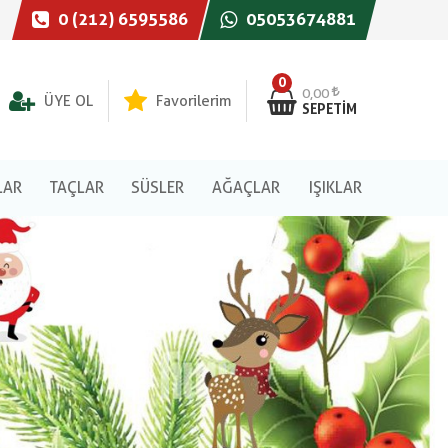
0 (212) 6595586
05053674881
0
0,00
ÜYE OL
Favorilerim
SEPETIM
LAR
TAÇLAR
SÜSLER
AĞAÇLAR
IŞIKLAR