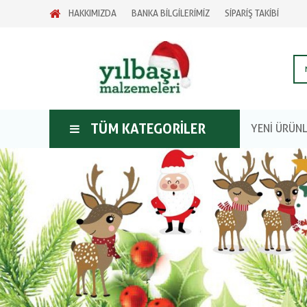
HAKKIMIZDA
BANKA BİLGİLERİMİZ
SİPARİŞ TAKİBİ
TÜM KATEGORILER
YENİ ÜRÜN